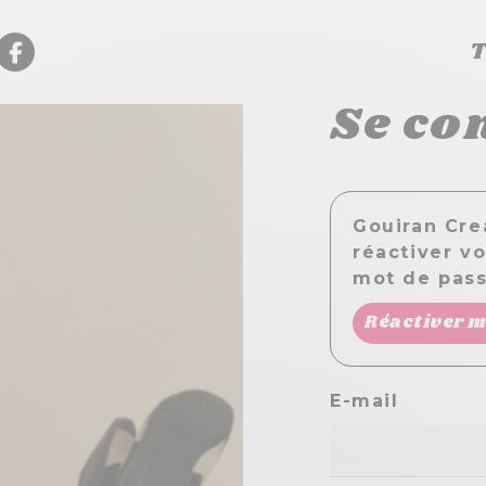
T
Se co
Gouiran Cre
réactiver v
mot de pass
Réactiver 
E-mail